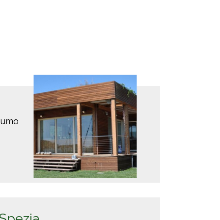
nsumo
 Spezia