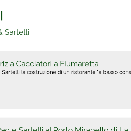
I
& Sartelli
izia Cacciatori a Fiumaretta
 e Sartelli la costruzione di un ristorante "a basso co
ao e Sartelli al Porto Mirabello di La