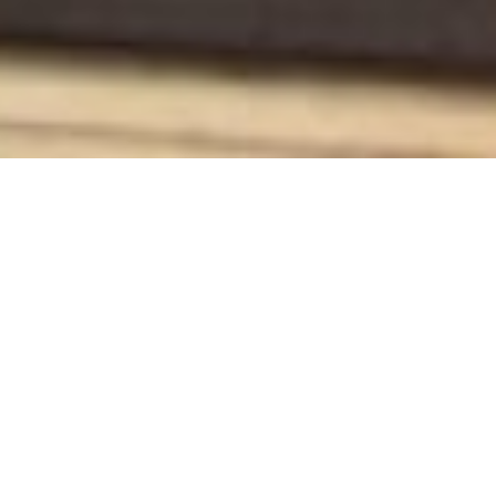
Rao & Sartelli
Rao & Sartelli è un’azienda che opera alla
Spezia da oltre cinquant’anni nel commercio del
legno e da trent’anni anni nella costruzione di