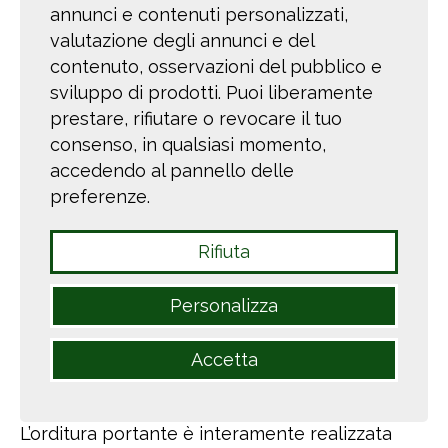
COSTRUZIONE CASA
annunci e contenuti personalizzati,
valutazione degli annunci e del
DI PAGLIA
contenuto, osservazioni del pubblico e
sviluppo di prodotti. Puoi liberamente
Rao e Sartelli partecipa alla
prestare, rifiutare o revocare il tuo
realizzazione della prima "casa di
consenso, in qualsiasi momento,
accedendo al pannello delle
paglia" della Liguria.
preferenze.
In collaborazione con la Società Casadipaglia.it
è’ in fase di costruzione la struttura portante di
Rifiuta
un edificio adibito ad uso ristorante e
residenziale sito nel comune di Carro (SP), i cui
Personalizza
tamponamenti saranno realizzati
semplicemente con l’
utilizzo di paglia e
Accetta
argill
a.
L’orditura portante è interamente realizzata