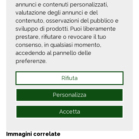
AMPLIAMENTO
annunci e contenuti personalizzati,
valutazione degli annunci e del
EDIFICIO A
contenuto, osservazioni del pubblico e
RIOMAGGIORE
sviluppo di prodotti. Puoi liberamente
prestare, rifiutare o revocare il tuo
consenso, in qualsiasi momento,
Realizzazione di ampliamento di
accedendo al pannello delle
un condominio.
preferenze.
I lavori hanno riguardato un ampliamento,
Rifiuta
basato sul sistema costruttivo a
pannelli in
legno tipo platform-frame,
Personalizza
che ha la particolarità di essere realizzato in
aggetto rispetto all'edificio esistente, mediante
Accetta
travi in legno con armatura in acciaio.
Immagini correlate