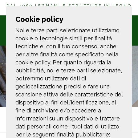
DAL 1969 LEGNAMI E STRUTTURE IN LEGNO
A LA SPEZIA
Cookie policy
Noi e terze parti selezionate utilizziamo
cookie o tecnologie simili per finalità
tecniche e, con il tuo consenso, anche
per altre finalità come specificato nella
cookie policy. Per quanto riguarda la
pubblicitïà, noi e terze parti selezionate,
potremmo utilizzare dati di
geolocalizzazione precisi e fare una
scansione attiva delle caratteristiche del
dispositivo ai fini dell'identificazione, al
fine di archiviare e/o accedere a
Ti trovi in:
Home
Realizzazioni
Ampliamento
informazioni su un dispositivo e trattare
edificio a Riomaggiore
dati personali come i tuoi dati di utilizzo,
per le seguenti finalità pubblicitarie: