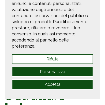
annunci e contenuti personalizzati,
valutazione degli annunci e del
La foresta nella vita di ogni
contenuto, osservazioni del pubblico e
giorno
sviluppo di prodotti. Puoi liberamente
prestare, rifiutare o revocare il tuo
Online la piattaforma didattica con schede e
consenso, in qualsiasi momento,
approfondimenti sul valore delle foreste nella
accedendo al pannello delle
nostra vita quotidiana
preferenze.
Rifiuta
®
Forest Stewardship Council
Personalizza
Legname
Accetta
e strutture